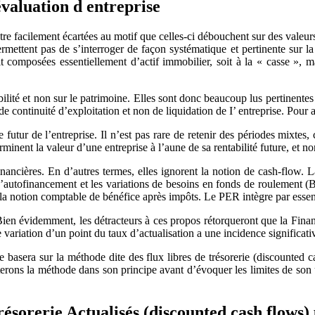
évaluation d entreprise
tre facilement écartées au motif que celles-ci débouchent sur des valeurs 
rmettent pas de s’interroger de façon systématique et pertinente sur la c
composées essentiellement d’actif immobilier, soit à la « casse », mais
ilité et non sur le patrimoine. Elles sont donc beaucoup lus pertinente
de continuité d’exploitation et non de liquidation de I’ entreprise. Pour 
utur de l’entreprise. Il n’est pas rare de retenir des périodes mixtes, 
inent la valeur d’une entreprise à l’aune de sa rentabilité future, et no
financières. En d’autres termes, elles ignorent la notion de cash-flow
e d’autofinancement et les variations de besoins en fonds de roulement
ie la notion comptable de bénéfice après impôts. Le PER intègre par ess
. Bien évidemment, les détracteurs à ces propos rétorqueront que la Fina
variation d’un point du taux d’actualisation a une incidence significativ
sera sur la méthode dite des flux libres de trésorerie (discounted cash
erons la méthode dans son principe avant d’évoquer les limites de son u
ésorerie Actualisés (discounted cash flows) 