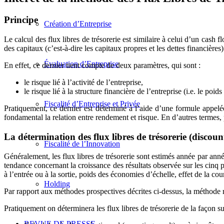
Principe
Création d’Entreprise
Le calcul des flux libres de trésorerie est similaire à celui d’un cas
des capitaux (c’est-à-dire les capitaux propres et les dettes financière
Évaluation d’Entreprise
En effet, ce dernier tient compte de deux paramètres, qui sont :
le risque lié à l’activité de l’entreprise,
le risque lié à la structure financière de l’entreprise (i.e. le po
Fiscalité d’Entreprise et Privée
Pratiquement, ce dernier est déterminé à l’aide d’une formule appel
fondamental la relation entre rendement et risque. En d’autres termes, 
La détermination des flux libres de trésorerie (discoun
Fiscalité de l’Innovation
Généralement, les flux libres de trésorerie sont estimés année par ann
tendance concernant la croissance des résultats observée sur les cinq p
à l’entrée ou à la sortie, poids des économies d’échelle, effet de la co
Holding
Par rapport aux méthodes prospectives décrites ci-dessus, la méthode r
Pratiquement on déterminera les flux libres de trésorerie de la façon su
REVUE DE PRESSE