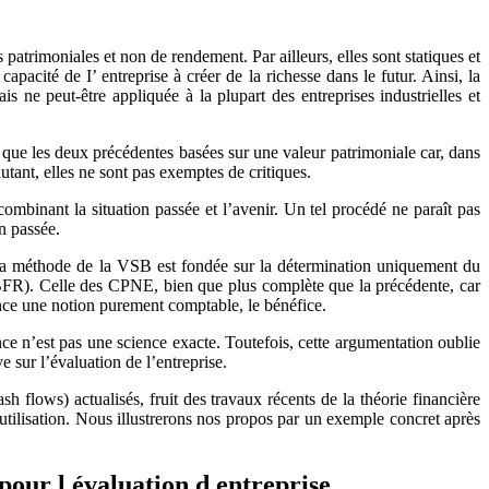
patrimoniales et non de rendement. Par ailleurs, elles sont statiques et
apacité de I’ entreprise à créer de la richesse dans le futur. Ainsi, la
 ne peut-être appliquée à la plupart des entreprises industrielles et
s que les deux précédentes basées sur une valeur patrimoniale car, dans
autant, elles ne sont pas exemptes de critiques.
combinant la situation passée et l’avenir. Un tel procédé ne paraît pas
n passée.
. La méthode de la VSB est fondée sur la détermination uniquement du
 (BFR). Celle des CPNE, bien que plus complète que la précédente, car
ence une notion purement comptable, le bénéfice.
nce n’est pas une science exacte. Toutefois, cette argumentation oublie
e sur l’évaluation de l’entreprise.
 flows) actualisés, fruit des travaux récents de la théorie financière
tilisation. Nous illustrerons nos propos par un exemple concret après
pour l évaluation d entreprise