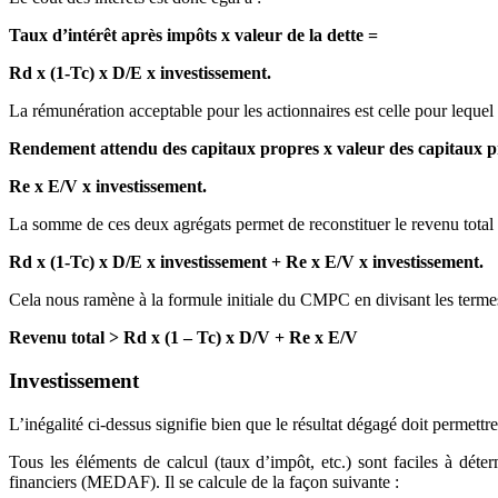
Taux d’intérêt après impôts x valeur de la dette =
Rd x (1-Tc) x D/E x investissement.
La rémunération acceptable pour les actionnaires est celle pour lequel 
Rendement attendu des capitaux propres x valeur des capitaux p
Re x E/V x investissement.
La somme de ces deux agrégats permet de reconstituer le revenu total à
Rd x (1-Tc) x D/E x investissement + Re x E/V x investissement.
Cela nous ramène à la formule initiale du CMPC en divisant les termes
Revenu total
> Rd x (1 – Tc) x D/V + Re x E/V
Investissement
L’inégalité ci-dessus signifie bien que le résultat dégagé doit permett
Tous les éléments de calcul (taux d’impôt, etc.) sont faciles à déter
financiers (MEDAF). Il se calcule de la façon suivante :