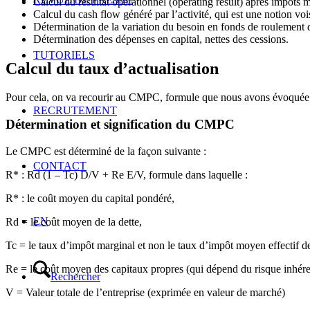
Calcul du résultat opérationnel (operating result) après impôts m
Calcul du cash flow généré par l’activité, qui est une notion v
Détermination de la variation du besoin en fonds de roulement
Détermination des dépenses en capital, nettes des cessions.
TUTORIELS
Calcul du taux d’actualisation
Pour cela, on va recourir au CMPC, formule que nous avons évoquée 
RECRUTEMENT
Détermination et signification du CMPC
Le CMPC est déterminé de la façon suivante :
CONTACT
R* : Rd (1 – Tc) D/V + Re E/V, formule dans laquelle :
R* : le coût moyen du capital pondéré,
EN
Rd = le coût moyen de la dette,
Tc = le taux d’impôt marginal et non le taux d’impôt moyen effectif de
Re = le coût moyen des capitaux propres (qui dépend du risque inhérent
Rechercher
V = Valeur totale de l’entreprise (exprimée en valeur de marché)