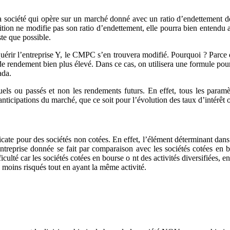
société qui opère sur un marché donné avec un ratio d’endettement défi
tion ne modifie pas son ratio d’endettement, elle pourra bien entendu app
te que possible.
quérir l’entreprise Y, le CMPC s’en trouvera modifié. Pourquoi ? Parce q
 de rendement bien plus élevé. Dans ce cas, on utilisera une formule pour
ada.
ou passés et non les rendements futurs. En effet, tous les paramètre
 anticipations du marché, que ce soit pour l’évolution des taux d’intérêt 
licate pour des sociétés non cotées. En effet, l’élément déterminant dan
ntreprise donnée se fait par comparaison avec les sociétés cotées en 
culté car les sociétés cotées en bourse o nt des activités diversifiées
moins risqués tout en ayant la même activité.