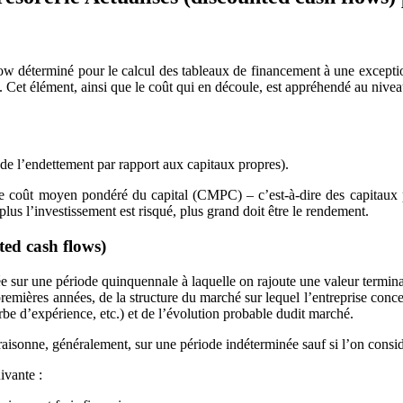
h flow déterminé pour le calcul des tableaux de financement à une excepti
s). Cet élément, ainsi que le coût qui en découle, est appréhendé au nivea
ids de l’endettement par rapport aux capitaux propres).
ée coût moyen pondéré du capital (CMPC) – c’est-à-dire des capitaux 
plus l’investissement est risqué, plus grand doit être le rendement.
ted cash flows)
ée sur une période quinquennale à laquelle on rajoute une valeur terminal
remières années, de la structure du marché sur lequel l’entreprise conce
urbe d’expérience, etc.) et de l’évolution probable dudit marché.
aisonne, généralement, sur une période indéterminée sauf si l’on consid
ivante :