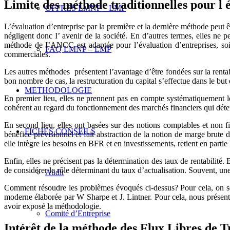
Limite des méthode traditionnelles pour l 
OFFRES LMNP – LMP
L’évaluation d’entreprise par la première et la dernière méthode peut ê
négligent donc I’ avenir de la société. En d’autres termes, elles ne pe
méthode de I’ANCC est adaptée pour l’évaluation d’entreprises, soit 
FAQ LMNP – LMP
commerciales.
Les autres méthodes présentent l’avantage d’être fondées sur la rentab
bon nombre de cas, la restructuration du capital s’effectue dans le but 
METHODOLOGIE
En premier lieu, elles ne prennent pas en compte systématiquement le f
cohérent au regard du fonctionnement des marchés financiers qui déterm
En second lieu, elles ont basées sur des notions comptables et non 
FICHES CONSEILS
bénéfice prévisionnel et fait abstraction de la notion de marge brut
elle intègre les besoins en BFR et en investissements, retient en part
Enfin, elles ne précisent pas la détermination des taux de rentabilité
de considérer le rôle déterminant du taux d’actualisation. Souvent, une 
Audit
Comment résoudre les problèmes évoqués ci-dessus? Pour cela, on se ba
moderne élaborée par W Sharpe et J. Lintner. Pour cela, nous présent
avoir exposé la méthodologie.
Comité d’Entreprise
Intérêt de la méthode des Flux Libres de Tr