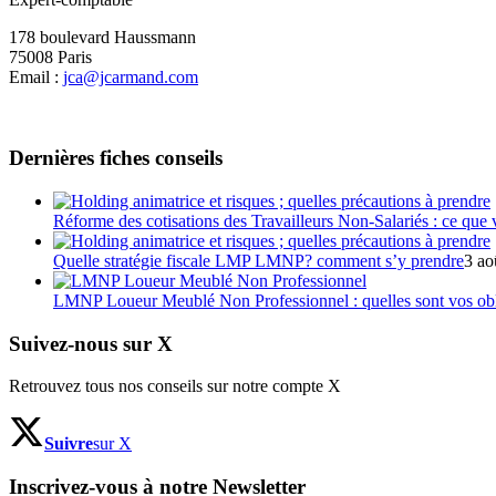
178 boulevard Haussmann
75008 Paris
Email :
jca@jcarmand.com
Dernières fiches conseils
Réforme des cotisations des Travailleurs Non-Salariés : ce que
Quelle stratégie fiscale LMP LMNP? comment s’y prendre
3 ao
LMNP Loueur Meublé Non Professionnel : quelles sont vos obli
Suivez-nous sur X
Retrouvez tous nos conseils sur notre compte X
Suivre
sur X
Inscrivez-vous à notre Newsletter