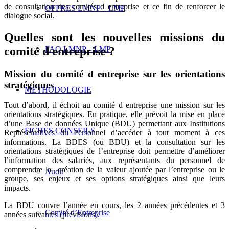
de consultation des comités d entreprise et ce fin de renforcer le
OFFRES LMNP – LMP
dialogue social.
Quelles sont les nouvelles missions du
comité d entreprise ?
FAQ LMNP – LMP
Mission du comité d entreprise sur les orientations
stratégiques
METHODOLOGIE
Tout d’abord, il échoit au comité d entreprise une mission sur les
orientations stratégiques. En pratique, elle prévoit la mise en place
d’une Base de données Unique (BDU) permettant aux Institutions
FICHES CONSEILS
Représentatives du Personnel d’accéder à tout moment à ces
informations. La BDES (ou BDU) et la consultation sur les
orientations stratégiques de l’entreprise doit permettre d’améliorer
l’information des salariés, aux représentants du personnel de
comprendre la création de la valeur ajoutée par l’entreprise ou le
Audit
groupe, ses enjeux et ses options stratégiques ainsi que leurs
impacts.
La BDU couvre l’année en cours, les 2 années précédentes et 3
Comité d’Entreprise
années suivantes (prévisions).