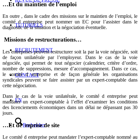
…Et du maintien de l’emploi
En outre , dans le cadre des missions sur le maintien de l’emploi, le
comité d entreprise peut nommer un EC pour l’assister dans le
TUTORIELS
diagnostic de la situation et la négociation éventuelle.
Missions de restructurations…
RECRUTEMENT
Les entreprises peuvent restructurer soit la par la voie négociée, soit
de façon unilatérale par l’employeur. Dans le cas de la voie
négociée, qui permet de tout négocier (calendrier, critère d’ordre,
nombre de suppressions, mesure d’accompagnement. Dans ce cas,
le comité d entreprise et de façon générale les organisations
CONTACT
syndicales peuvent se faire assister par un expert-comptable dans
cette négociation.
Dans le cas de la voie unilatérale, le comité d entreprise peut
EN
mandater un expert-comptable à l’effet d’examiner les conditions
des licenciements économiques dans un délai ne dépassant pas 30
jours.
…Et de reprise de site
Rechercher
Le comité d entreprise peut mandater l’expert-comptable nommé au