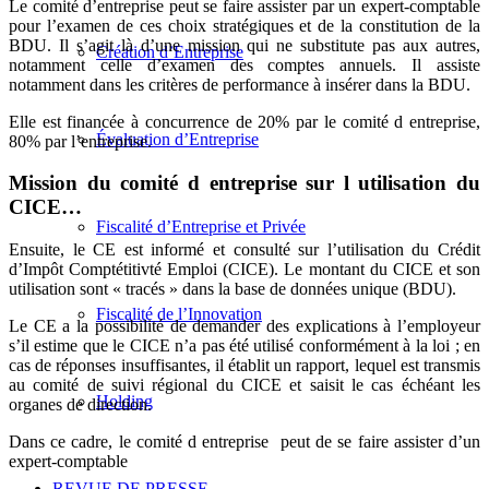
Le comité d’entreprise peut se faire assister par un expert-comptable
pour l’examen de ces choix stratégiques et de la constitution de la
BDU. Il s’agit là d’une mission qui ne substitute pas aux autres,
Création d’Entreprise
notamment celle d’examen des comptes annuels. Il assiste
notamment dans les critères de performance à insérer dans la BDU.
Elle est financée à concurrence de 20% par le comité d entreprise,
Évaluation d’Entreprise
80% par l’entreprise.
Mission du comité d entreprise sur l utilisation du
CICE…
Fiscalité d’Entreprise et Privée
Ensuite, le CE est informé et consulté sur l’utilisation du Crédit
d’Impôt Comptétitivté Emploi (CICE). Le montant du CICE et son
utilisation sont « tracés » dans la base de données unique (BDU).
Fiscalité de l’Innovation
Le CE a la possibilité de demander des explications à l’employeur
s’il estime que le CICE n’a pas été utilisé conformément à la loi ; en
cas de réponses insuffisantes, il établit un rapport, lequel est transmis
au comité de suivi régional du CICE et saisit le cas échéant les
Holding
organes de direction.
Dans ce cadre, le comité d entreprise peut de se faire assister d’un
expert-comptable
REVUE DE PRESSE