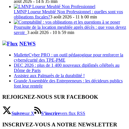
août 2026 - 14 h 35 min
LMNP Loueur Meublé Non Professionnel : quelles sont vos
obligations fiscales?
3 août 2026 - 11 h 00 min
Poursuite de la location meublée après décès : que vous devez
savoir
3 août 2026 - 10 h 59 min
NEWS
MalletteCyber PRO : un outil pédagogique pour renforcer la
cybersécurité des TPE-PME
DEC 2026 : plus de 1 400 nouveaux diplômés célébrés au
Dôme de Paris
Assistez aux Palmarès de la durabilité !
Grande Assemblée des Entrepreneurs : les décideurs publics
font leur rentrée
REJOIGNEZ-NOUS SUR FACEBOOK
Suivre
sur X
S’inscrire
vers flux RSS
INSCRIVEZ-VOUS A NOTRE NEWSLETTER