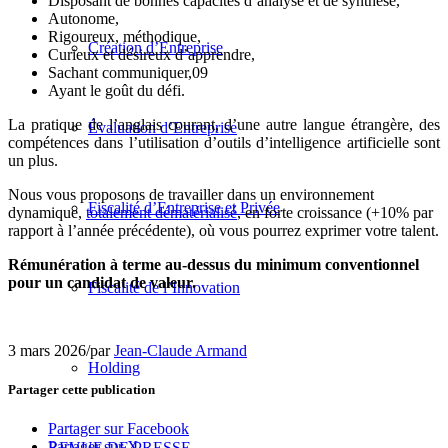
Disposant de bonnes capacités d’analyse et de synthèse,
Autonome,
Rigoureux, méthodique,
Création d’Entreprise
Curieux et désireux d’apprendre,
Sachant communiquer,09
Ayant le goût du défi.
La pratique de l’anglais courant, d’une autre langue étrangère, des
Évaluation d’Entreprise
compétences dans l’utilisation d’outils d’intelligence artificielle sont
un plus.
Nous vous proposons de travailler dans un environnement
Fiscalité d’Entreprise et Privée
dynamique,
totalement dématérialisé
, en forte croissance (+10% par
rapport à l’année précédente), où vous pourrez exprimer votre talent.
Rémunération à terme au-dessus du minimum conventionnel
pour un candidat de valeur.
Fiscalité de l’Innovation
3 mars 2026
/
par
Jean-Claude Armand
Holding
Partager cette publication
Partager sur Facebook
Partager sur X
REVUE DE PRESSE