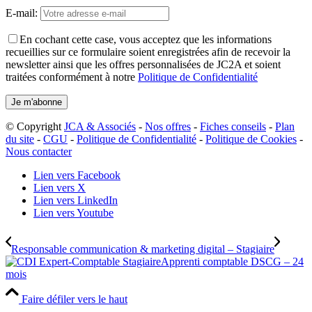
E-mail:
En cochant cette case, vous acceptez que les informations
recueillies sur ce formulaire soient enregistrées afin de recevoir la
newsletter ainsi que les offres personnalisées de JC2A et soient
traitées conformément à notre
Politique de Confidentialité
© Copyright
JCA & Associés
-
Nos offres
-
Fiches conseils
-
Plan
du site
-
CGU
-
Politique de Confidentialité
-
Politique de Cookies
-
Nous contacter
Lien vers Facebook
Lien vers X
Lien vers LinkedIn
Lien vers Youtube
Responsable communication & marketing digital – Stagiaire
Apprenti comptable DSCG – 24
mois
Faire défiler vers le haut