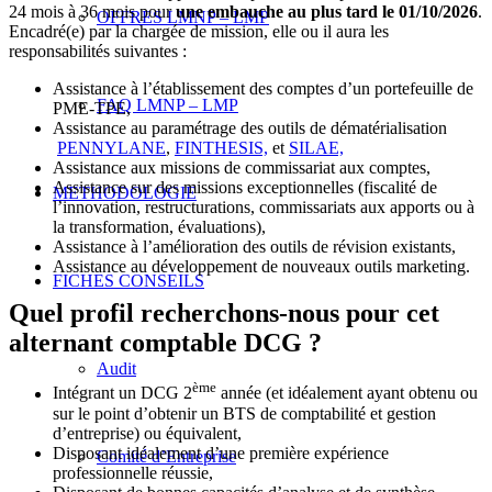
24 mois à 36 mois pour
une embauche au plus tard le 01/10/2026
.
OFFRES LMNP – LMP
Encadré(e) par la chargée de mission, elle ou il aura les
responsabilités suivantes :
Assistance à l’établissement des comptes d’un portefeuille de
FAQ LMNP – LMP
PME-TPE,
Assistance au paramétrage des outils de dématérialisation
PENNYLANE
,
FINTHESIS,
et
SILAE,
Assistance aux missions de commissariat aux comptes,
Assistance sur des missions exceptionnelles (fiscalité de
METHODOLOGIE
l’innovation, restructurations, commissariats aux apports ou à
la transformation, évaluations),
Assistance à l’amélioration des outils de révision existants,
Assistance au développement de nouveaux outils marketing.
FICHES CONSEILS
Quel profil recherchons-nous pour cet
alternant comptable DCG ?
Audit
ème
Intégrant un DCG 2
année (et idéalement ayant obtenu ou
sur le point d’obtenir un BTS de comptabilité et gestion
d’entreprise) ou équivalent,
Disposant idéalement d’une première expérience
Comité d’Entreprise
professionnelle réussie,