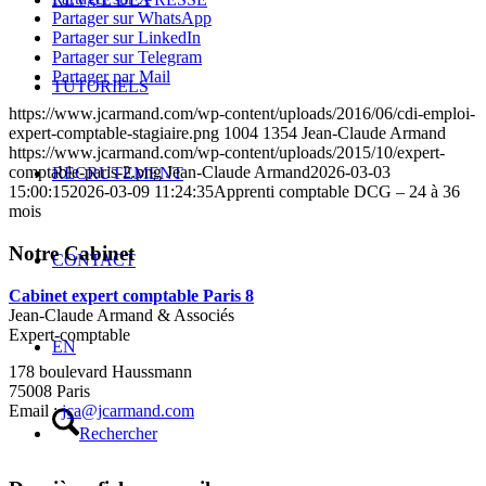
Partager sur WhatsApp
Partager sur LinkedIn
Partager sur Telegram
Partager par Mail
TUTORIELS
https://www.jcarmand.com/wp-content/uploads/2016/06/cdi-emploi-
expert-comptable-stagiaire.png
1004
1354
Jean-Claude Armand
https://www.jcarmand.com/wp-content/uploads/2015/10/expert-
comptable-paris-2.png
Jean-Claude Armand
2026-03-03
RECRUTEMENT
15:00:15
2026-03-09 11:24:35
Apprenti comptable DCG – 24 à 36
mois
Notre Cabinet
CONTACT
Cabinet expert comptable Paris 8
Jean-Claude Armand & Associés
Expert-comptable
EN
178 boulevard Haussmann
75008 Paris
Email :
jca@jcarmand.com
Rechercher