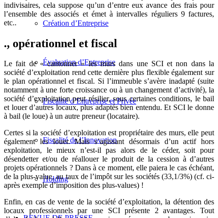
indivisaires, cela suppose qu’un d’entre eux avance des frais pour
l’ensemble des associés et émet à intervalles réguliers 9 factures,
etc..
Création d’Entreprise
., opérationnel et fiscal
Évaluation d’Entreprise
Le fait de « cantonner » les murs dans une SCI et non dans la
société d’exploitation rend cette dernière plus flexible également sur
le plan opérationnel et fiscal. Si l’immeuble s’avère inadapté (suite
notamment à une forte croissance ou à un changement d’activité), la
société d’exploitation peut résilier, sous certaines conditions, le bail
Fiscalité d’Entreprise et Privée
et louer d’autres locaux, plus adaptés bien entendu. Et SCI le donne
à bail (le loue) à un autre preneur (locataire).
Certes si la société d’exploitation est propriétaire des murs, elle peut
Fiscalité de l’Innovation
également les louer. Mais s’agissant désormais d’un actif hors
exploitation, le mieux n’est-il pas alors de le céder, soit pour
désendetter et/ou de réallouer le produit de la cession à d’autres
projets opérationnels ? Dans à ce moment, elle paiera le cas échéant,
de la plus-value, au taux de l’impôt sur les sociétés (33,1/3%) (cf. ci-
Holding
après exemple d’imposition des plus-values) !
Enfin, en cas de vente de la société d’exploitation, la détention des
locaux professionnels par une SCI présente 2 avantages. Tout
REVUE DE PRESSE