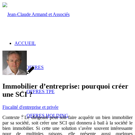
ACCUEIL
NOS OFFRES
Immobilier d’entreprise: pourquoi créer
OFFRES TPE
une SCI ?
Fiscalité d'entreprise et privée
OFFRES HOLDING
Contexte : Le dirigeant peut soit faire acquérir un bien immobilier
par sa société, soit créer une SCI qui donnera à bail à la société le
bien immobilier. Si cette une solution s’avère souvent intéressante
pour de multiples raisons, elle présente aussi quelques