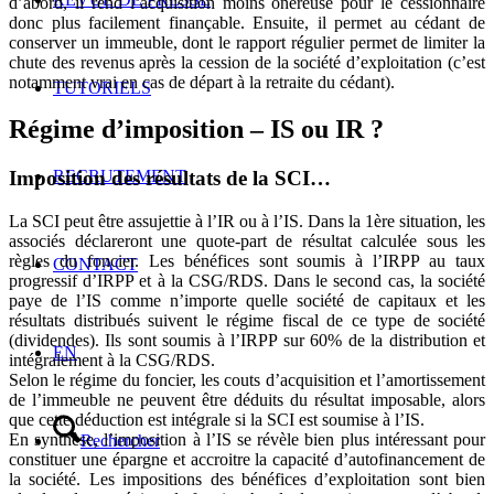
d’abord, il rend l’acquisition moins onéreuse pour le cessionnaire
donc plus facilement finançable. Ensuite, il permet au cédant de
conserver un immeuble, dont le rapport régulier permet de limiter la
chute des revenus après la cession de la société d’exploitation (c’est
notamment vrai en cas de départ à la retraite du cédant).
TUTORIELS
Régime d’imposition – IS ou IR ?
RECRUTEMENT
Imposition des résultats de la SCI…
La SCI peut être assujettie à l’IR ou à l’IS. Dans la 1ère situation, les
associés déclareront une quote-part de résultat calculée sous les
règles du foncier. Les bénéfices sont soumis à l’IRPP au taux
CONTACT
progressif d’IRPP et à la CSG/RDS. Dans le second cas, la société
paye de l’IS comme n’importe quelle société de capitaux et les
résultats distribués suivent le régime fiscal de ce type de société
(dividendes). Ils sont soumis à l’IRPP sur 60% de la distribution et
EN
intégralement à la CSG/RDS.
Selon le régime du foncier, les couts d’acquisition et l’amortissement
de l’immeuble ne peuvent être déduits du résultat imposable, alors
que cette déduction est intégrale si la SCI est soumise à l’IS.
En synthèse, l’imposition à l’IS se révèle bien plus intéressant pour
Rechercher
constituer une épargne et accroitre la capacité d’autofinancement de
la société. Les impositions des bénéfices d’exploitation sont bien