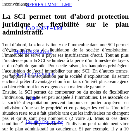
inconvénients.
OFFRES LMNP – LMP
La SCI permet tout d’abord protection
juridique et flexibilité sur le plan
FAQ LMNP – LMP
administratif.
Tout d’abord, la « localisation » de l’immeuble dans une SCI permet
d’éviter qu’en cas de liquidation de la société d’exploitation,
METHODOLOGIE
l’immeuble ne serve à payer ses insuffisances d’actif. Tout au plus
l’incidence pour la SCI se limitera à la perte d’un trimestre de loyers
et du dépôt de garantie. Pour cette raison, les banquiers privilégient
l’acquisition de l’actif immobilier par une SCI. En d’autres termes,
FICHES CONSEILS
par rapport à une acquisition par la société d’exploitation, ils seront
enclins à prêter d’avantage et ou à un taux d’intérêt plus avantageux
ou bien réduiront leurs exigences en matière de garantie.
Ensuite, la SCI permet de contourner ou du moins de flexibiliser
l’indivision, laquelle est peu adaptée à l’immobilier. Les associés de
Audit
la société d’exploitation peuvent toujours se porter acquéreur en
indivision d’une seule propriété et en partager les coûts. Une telle
situation reste tout à fait gérable tant que les indivisaires ne changent
pas et qu’ils sont peu nombreux (2 voire 3). Mais si ces deux
Comité d’Entreprise
conditions ne sont pas assurées, l’indivision peut rapidement virer
sur le plan administratif au cauchemar. Si par exemple, il y a 10