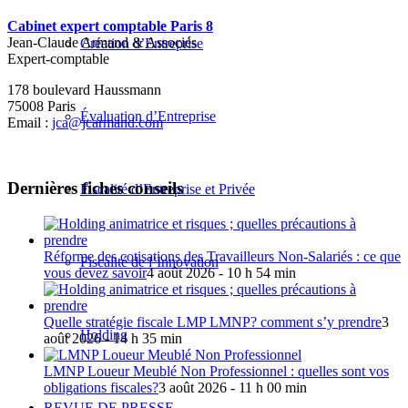
Cabinet expert comptable Paris 8
Jean-Claude Armand & Associés
Création d’Entreprise
Expert-comptable
178 boulevard Haussmann
75008 Paris
Évaluation d’Entreprise
Email :
jca@jcarmand.com
Dernières fiches conseils
Fiscalité d’Entreprise et Privée
Réforme des cotisations des Travailleurs Non-Salariés : ce que
Fiscalité de l’Innovation
vous devez savoir
4 août 2026 - 10 h 54 min
Quelle stratégie fiscale LMP LMNP? comment s’y prendre
3
Holding
août 2026 - 14 h 35 min
LMNP Loueur Meublé Non Professionnel : quelles sont vos
obligations fiscales?
3 août 2026 - 11 h 00 min
REVUE DE PRESSE