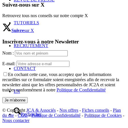
Suivez-nous sur X
Retrouvez tous nos conseils sur notre compte X
TUTORIELS
Suivre
sur X
Inscrivez-vous à notre Newsletter
RECRUTEMENT
Nom :
E-mail:
CONTACT
En cochant cette case, vous acceptez que les informations
recueillies sur ce formulaire soient enregistrées afin de recevoir la
newsletter ainsi que les offres personnalisées de JC2A et soient
traitées conformément à notre
Politique de Confidentialité
EN
© Copyright
JCA & Associés
-
Nos offres
-
Fiches conseils
-
Plan
Rechercher
du site
-
CGU
-
Politique de Confidentialité
-
Politique de Cookies
-
Nous contacter