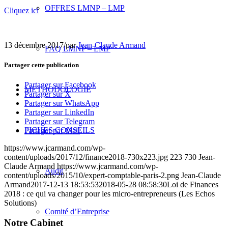
OFFRES LMNP – LMP
Cliquez ici
13 décembre 2017
/
par
Jean-Claude Armand
FAQ LMNP – LMP
Partager cette publication
Partager sur Facebook
METHODOLOGIE
Partager sur X
Partager sur WhatsApp
Partager sur LinkedIn
Partager sur Telegram
FICHES CONSEILS
Partager par Mail
https://www.jcarmand.com/wp-
content/uploads/2017/12/finance2018-730x223.jpg
223
730
Jean-
Claude Armand
https://www.jcarmand.com/wp-
Audit
content/uploads/2015/10/expert-comptable-paris-2.png
Jean-Claude
Armand
2017-12-13 18:53:53
2018-05-28 08:58:30
Loi de Finances
2018 : ce qui va changer pour les micro-entrepreneurs (Les Echos
Solutions)
Comité d’Entreprise
Notre Cabinet